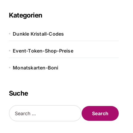
Kategorien
Dunkle Kristall-Codes
Event-Token-Shop-Preise
Monatskarten-Boni
Suche
S
e
a
r