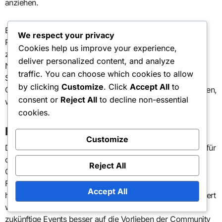
anziehen.
Effektive Kreuzpromotion beinhaltet die Nutzung der
We respect your privacy
Plattformen jedes Partners, um Informationen über Events
Cookies help us improve your experience,
zu teilen. Dies kann gemeinsame Social-Media-Beiträge,
deliver personalized content, and analyze
Newsletter oder sogar gemeinsam veranstaltete Live-
traffic. You can choose which cookies to allow
Streams umfassen. Durch die Zusammenarbeit können
by clicking
Customize
. Click
Accept All
to
Communities die Sichtbarkeit und das Engagement erhöhen,
consent or
Reject All
to decline non-essential
was allen beteiligten Parteien zugutekommt.
cookies.
Feedback-Schleifen zur Verbesserung
Customize
Die Etablierung von Feedback-Schleifen ist entscheidend für
die kontinuierliche Verbesserung des Engagements in der
Reject All
Community. Nach jedem Event kann das Sammeln von
Feedback durch Umfragen oder Diskussionen helfen,
Accept All
herauszufinden, was gut funktioniert hat und was verbessert
werden könnte. Dieser iterative Prozess stellt sicher, dass
zukünftige Events besser auf die Vorlieben der Community